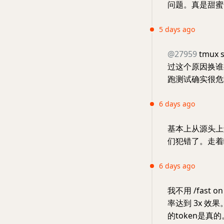
问题。真是甜蜜
5 days ago
@27959
tmux
过这个原因换谁
跑测试确实很危
6 days ago
基本上从源头上解
们犯错了。走着
6 days ago
我不用 /fast
率达到 3x 效果
的token是真的