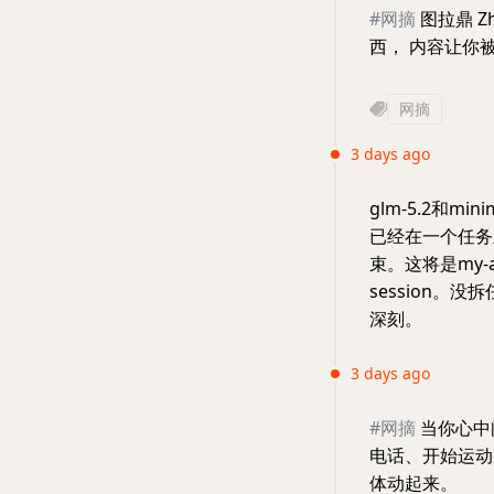
#网摘
图拉鼎 
西， 内容让你
网摘
3 days ago
glm-5.2和mini
已经在一个任务
束。这将是my-
session
深刻。
3 days ago
#网摘
当你心中
电话、开始运动等
体动起来。