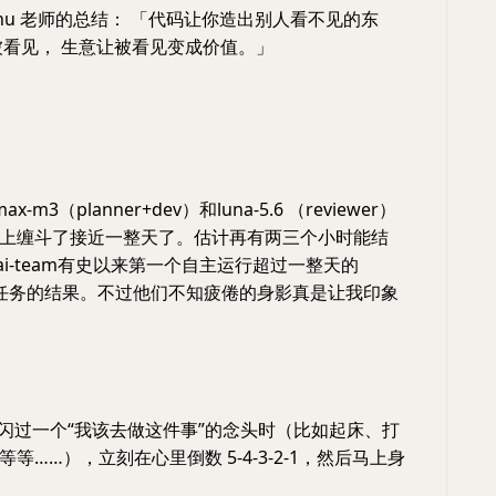
Zhu 老师的总结： 「代码让你造出别人看不见的东
被看见， 生意让被看见变成价值。」
max-m3（planner+dev）和luna-5.6 （reviewer）
上缠斗了接近一整天了。估计再有两三个小时能结
ai-team有史以来第一个自主运行超过一整天的
。没拆任务的结果。不过他们不知疲倦的身影真是让我印象
闪过一个“我该去做这件事”的念头时（比如起床、打
等……），立刻在心里倒数 5-4-3-2-1，然后马上身