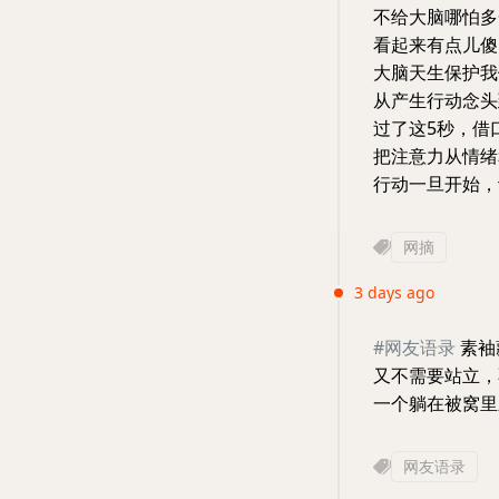
不给大脑哪怕多
看起来有点儿傻
大脑天生保护我
从产生行动念头
过了这5秒，借
把注意力从情绪
行动一旦开始，
网摘
3 days ago
#网友语录
素袖
又不需要站立，
一个躺在被窝里
网友语录