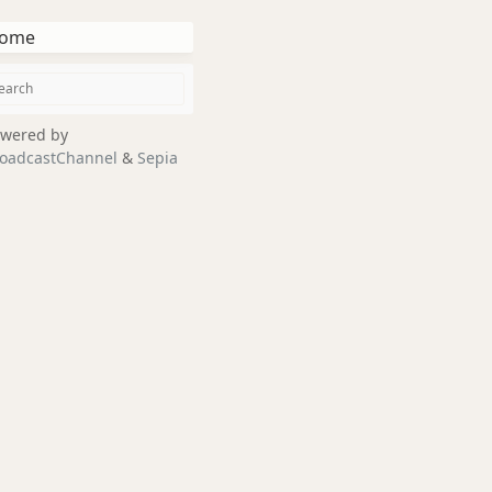
ome
wered by
oadcastChannel
&
Sepia