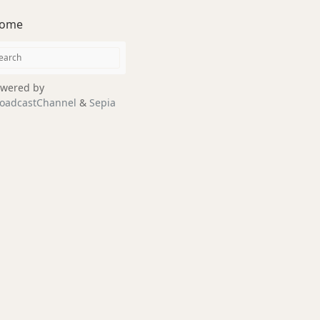
ome
wered by
oadcastChannel
&
Sepia