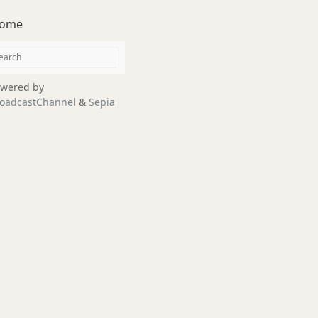
ome
wered by
oadcastChannel
&
Sepia