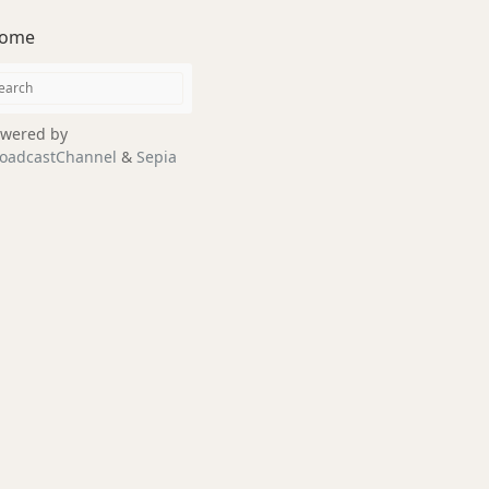
ome
wered by
oadcastChannel
&
Sepia