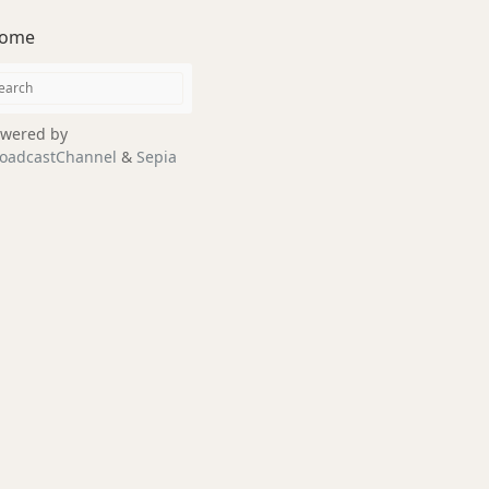
ome
wered by
oadcastChannel
&
Sepia