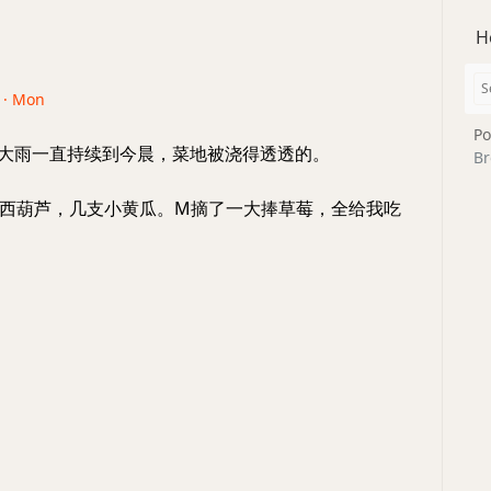
H
5 · Mon
Po
的大雨一直持续到今晨，菜地被浇得透透的。
Br
西葫芦，几支小黄瓜。M摘了一大捧草莓，全给我吃