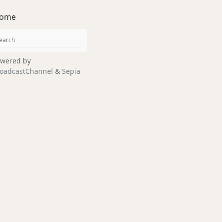
ome
wered by
oadcastChannel
&
Sepia