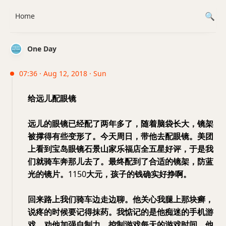
Home
One Day
07:36 · Aug 12, 2018 · Sun
给远儿配眼镜
远儿的眼镜已经配了两年多了，随着脑袋长大，镜架
被撑得有些变形了。今天周日，带他去配眼镜。美团
上看到宝岛眼镜石景山家乐福店全五星好评，于是我
们就骑车奔那儿去了。最终配到了合适的镜架，防蓝
光的镜片。
1150
大元，孩子的钱确实好挣啊。
回来路上我们骑车边走边聊。他关心我腿上那块癣，
说疼的时候要记得抹药。我惦记的是他痴迷的手机游
戏，劝他加强自制力，控制游戏每天的游戏时间。他