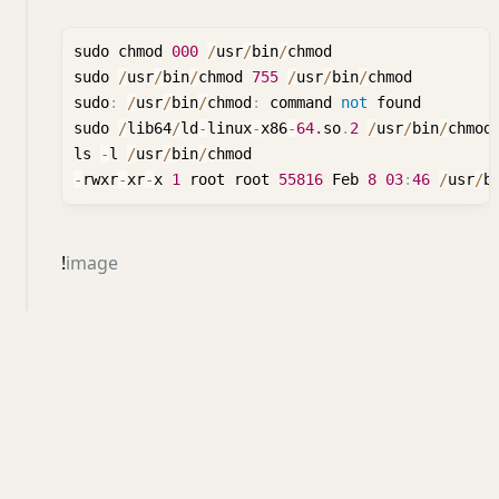
sudo chmod 
000
/
usr
/
bin
/
chmod

sudo 
/
usr
/
bin
/
chmod 
755
/
usr
/
bin
/
chmod

sudo
:
/
usr
/
bin
/
chmod
:
 command 
not
 found

sudo 
/
lib64
/
ld
-
linux
-
x86
-
64.
so
.
2
/
usr
/
bin
/
chmod
ls 
-
l 
/
usr
/
bin
/
-
rwxr
-
xr
-
x 
1
 root root 
55816
 Feb 
8
03
:
46
/
usr
/
b
!
image