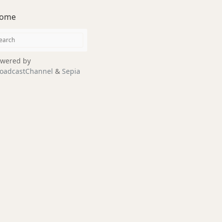
ome
wered by
oadcastChannel
&
Sepia