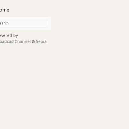
ome
wered by
oadcastChannel
&
Sepia