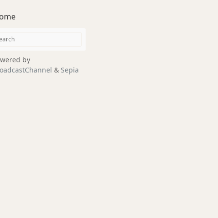
ome
wered by
oadcastChannel
&
Sepia