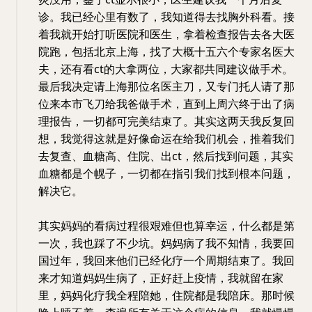
诊。我已经心里有数了，我知道得去找胸外科看。接
着我就开始打听医院和医生，拿着检查报告去各大医
院跑，包括北京上海，找了大概十五六个专家名医大
夫，还有看ct的大拿两位，大家都共同建议做手术。
最后我决定请上海那位名医主刀，又专门托人请了那
位来本市飞刀给我爸做手术，直到上周六终于出了病
理报告，一切都可完美结束了。其实这两天我反复回
想，我觉得这就是好像命运在给我们机会，推着我们
去复查、血糖高、住院、出ct，然后找到问题，其实
血糖都是个幌子，一切都在指引我们找到根本问题，
解决它。
其实妈妈的看病过程很艰难但也算幸运，什么都是第
一次，我也踩了不少坑。妈妈病了我不知情，我要回
国过年，我回来他们已经化疗一个周期结束了。我回
来才知道妈妈生病了，正好赶上疫情，我就留在家
里，妈妈化疗我全程陪她，住院都是我陪床。那时候