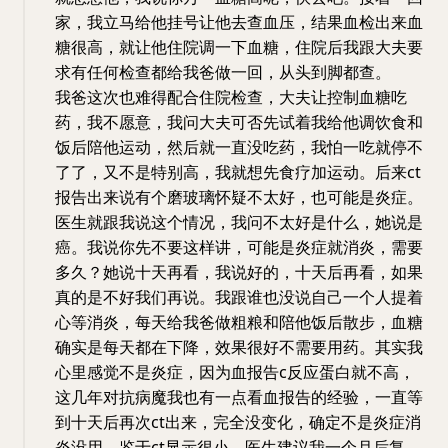
家，我立马给他挂号让他去查血压，结果血检出来血
糖很高，就让他住院调一下血糖，住院后我跟大夫要
求有任何检查都给我爸做一回，从头到脚都查。
我爸这次也难得配合住院检查，大夫让控制血糖吃
药，我不愿意，我问大夫可否先试着我给他调饮食和
饭后陪他运动，然后就一直没吃药，我怕一吃就停不
了了，又不是特别高，我就想先食疗加运动。后来ct
报告出来说有个磨玻璃怀疑不太好，也可能是炎症。
医生就跟我说这个情况，我问不太好是什么，她说是
癌。我说你先不要这样讲，可能是炎症就消炎，需要
多久？她说十天再看，我说好的，十天后再看，如果
真的是不好我们再说。我跟谁也没说自己一个人提着
心等消炎，每天给我爸做粗粮和陪他饭后散步，血糖
确实是每天都在下降，效果很好不需要用药。其实我
心里感觉不是炎症，因为血报告c反应蛋白就不高，
这几年对抗病魔我也有一点看血报告的经验，一直等
到十天后再次ct出来，完全没变化，确定不是炎症消
炎没用，鉴于ct显示很小，医生建议我一个月后复