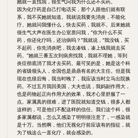
她就一直找我，很生气问我为什么还不买药。
因为化疗药是自己打电话买，那个人跟他们就有联
系，我不买她就知道。我就说我要先消炎，不能化
疗。她就问我懂什么，快去买药，我就不。后来她就
很生气大声在医生办公室质问我，“你为什么不买
药，你还化疗吗，还治病吗？”我就说，“我没钱，买
不起药，你先消炎吧，我去凑钱，凑上钱我就去买
药。”她就三番五次到病房找我，我就不理她，等到
炎症彻底消了我才去买药。最可笑的是，她是这个科
的省级领头人，全国也是鼎鼎有名的大主任。但是我
现在也很后悔，我当时晚了，我应该当时立马出院换
药。不过五月我回美国，大夫也说，我妈副作用大，
也是药物起正向作用大的效果，我才心里舒服了一
点。家属真的很难，进了医院就知道交钱，很多人都
这样的，可是他们不配这样的信任。我们这个科，很
多家属都说，怎么又感染了明明很注意了，一感染就
是十万。当然啊，他们无视化疗前应该有的指征，就
为了钱这么一直化疗，就会感染的。