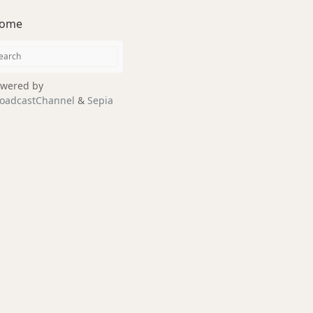
ome
wered by
oadcastChannel
&
Sepia