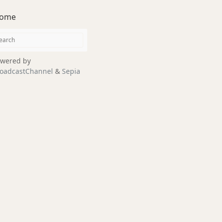
ome
wered by
oadcastChannel
&
Sepia