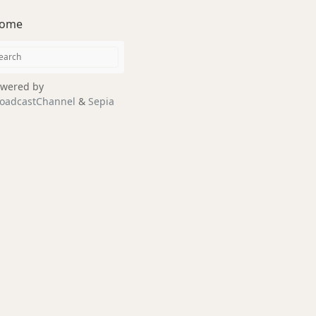
ome
wered by
oadcastChannel
&
Sepia