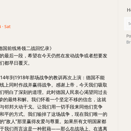
H
 · Sat
Po
Br
-德国前线将领二战回忆录》
的最后一段，希望在今天仍然在发动战争或者想要发
们都早日覆灭。
1914年到1918年那场战争的教训再次上演：德国不能
线上同时作战并赢得战争。感谢上帝，今天我们吸取
们明白了深刻的道理。此时德国人民衷心渴望同过去
诚挚的最终和解。我们怀着一个坚定不移的信念，这就
与邻邦大动干戈。让我们用一切手段来同他们竞争
和平的方式。我们输掉了这场战争，现在我们唯一的
的“敌人”那里赢得友爱与尊重。如果所有文明国家都
于我们而言这是一种慰藉——那么在战场上、在逃离