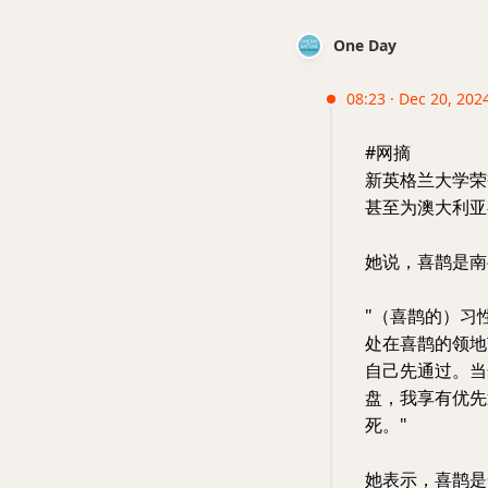
One Day
08:23 · Dec 20, 2024
#网摘
新英格兰大学荣誉
甚至为澳大利亚
她说，喜鹊是南
"（喜鹊的）习
处在喜鹊的领地
自己先通过。当
盘，我享有优先
死。"
她表示，喜鹊是