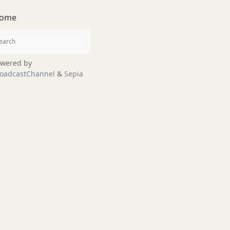
ome
wered by
oadcastChannel
&
Sepia