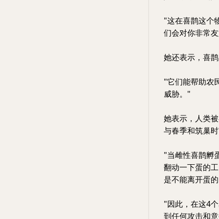
"这在喜鹊这个
们会对你非常友
她还表示，喜鹊
"它们能帮助农
威胁。"
她表示，人类被
与春季和筑巢时
"当雌性喜鹊孵
翻动一下蛋的工
是不能离开蛋的
"因此，在这4
到任何攻击和意