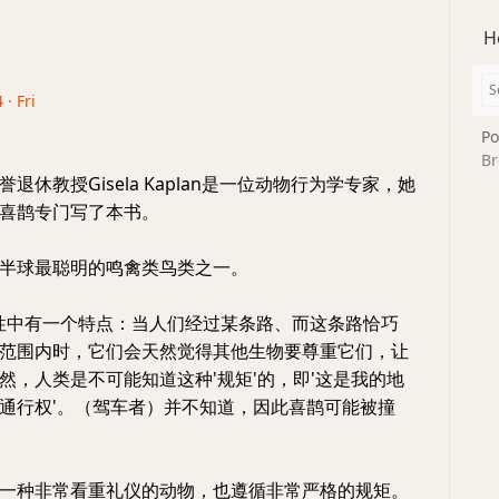
H
 · Fri
Po
Br
退休教授Gisela Kaplan是一位动物行为学专家，她
喜鹊专门写了本书。
半球最聪明的鸣禽类鸟类之一。
性中有一个特点：当人们经过某条路、而这条路恰巧
范围内时，它们会天然觉得其他生物要尊重它们，让
然，人类是不可能知道这种'规矩'的，即'这是我的地
通行权'。（驾车者）并不知道，因此喜鹊可能被撞
一种非常看重礼仪的动物，也遵循非常严格的规矩。