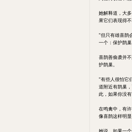
她解释道，大多
果它们表现得不
"但只有雄喜鹊
一个：保护鹊巢
喜鹊善偷袭并不
护鹊巢。
"有些人很怕它
道附近有鹊巢，
此，如果你没有
在鸣禽中，有许
像喜鹊这样明显
她说，如果一个