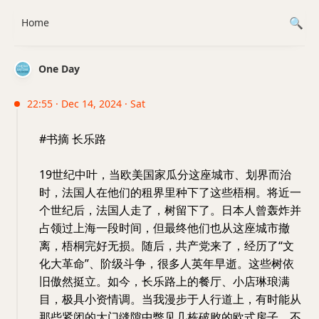
Home
One Day
22:55 · Dec 14, 2024 · Sat
#书摘 长乐路
19世纪中叶，当欧美国家瓜分这座城市、划界而治
时，法国人在他们的租界里种下了这些梧桐。将近一
个世纪后，法国人走了，树留下了。日本人曾轰炸并
占领过上海一段时间，但最终他们也从这座城市撤
离，梧桐完好无损。随后，共产党来了，经历了“文
化大革命”、阶级斗争，很多人英年早逝。这些树依
旧傲然挺立。如今，长乐路上的餐厅、小店琳琅满
目，极具小资情调。当我漫步于人行道上，有时能从
那些紧闭的大门缝隙中瞥见几栋破败的欧式房子，不