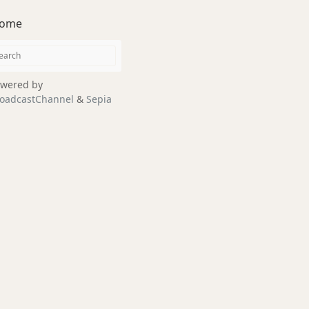
ome
wered by
oadcastChannel
&
Sepia