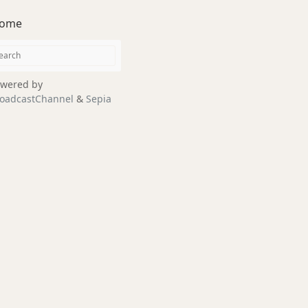
ome
wered by
oadcastChannel
&
Sepia