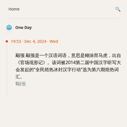
Home
One Day
19:53 · Dec 4, 2024 · Wed
颟顸 颟顸是一个汉语词语，意思是糊涂而马虎，出自
《官场现形记》。该词被2014第二届中国汉字听写大
会发起的“全民焐热冰封汉字行动”选为第六期焐热词
汇。
!
颟顸