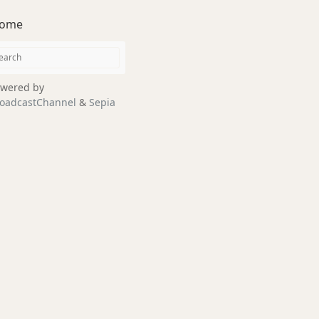
ome
wered by
oadcastChannel
&
Sepia