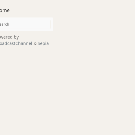
ome
wered by
oadcastChannel
&
Sepia