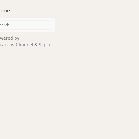
ome
wered by
oadcastChannel
&
Sepia