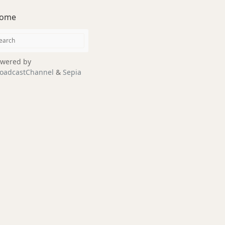
ome
wered by
oadcastChannel
&
Sepia