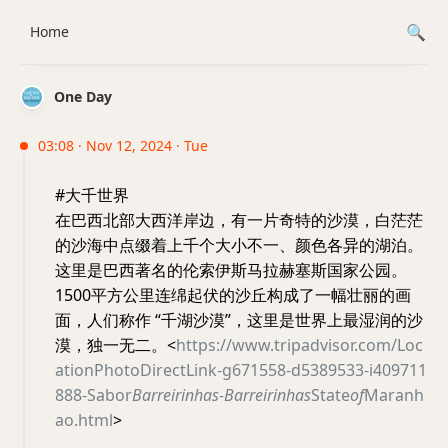
Home
One Day
03:08 · Nov 12, 2024 · Tue
#大千世界
在巴西北部大西洋岸边，有一片奇特的沙漠，白茫茫
的沙海中点缀着上千个大小不一、颜色各异的湖泊。
这里是巴西著名的伦索伊斯马拉赫塞斯国家公园。
1500平方公里连绵起伏的沙丘构成了一幅壮丽的画
面，人们称作 “千湖沙漠”，这里是世界上最湿润的沙
漠，独一无二。<
https://www.tripadvisor.com/Loc
ationPhotoDirectLink-g671558-d5389533-i409711
888-Sabor
Barreirinhas-Barreirinhas
State
of
Maranh
ao.html
>