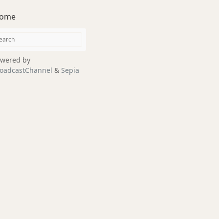
ome
wered by
oadcastChannel
&
Sepia