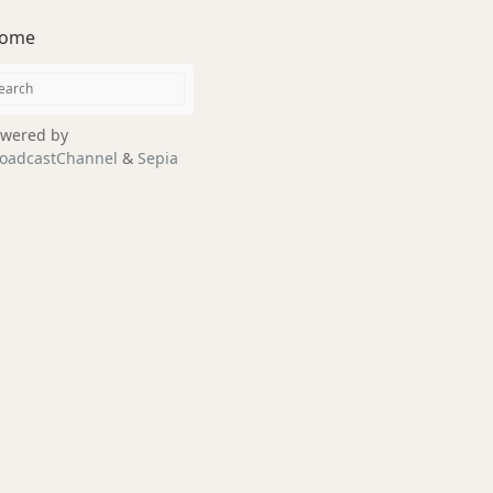
ome
wered by
oadcastChannel
&
Sepia