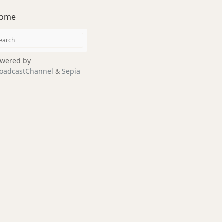
ome
wered by
oadcastChannel
&
Sepia