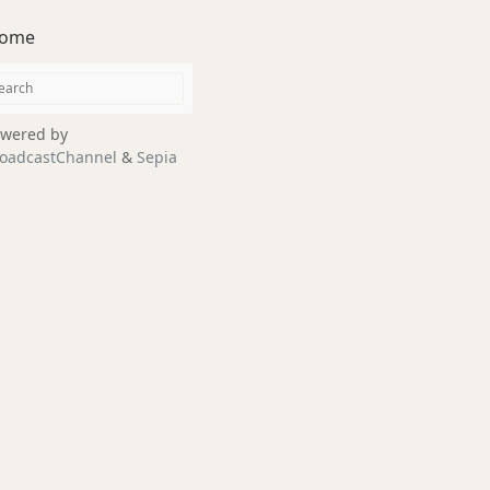
ome
wered by
oadcastChannel
&
Sepia