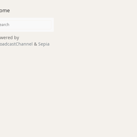
ome
wered by
oadcastChannel
&
Sepia