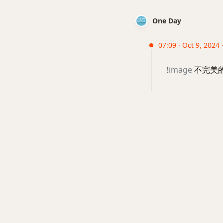
One Day
07:09 · Oct 9, 2024
!
image
不完美