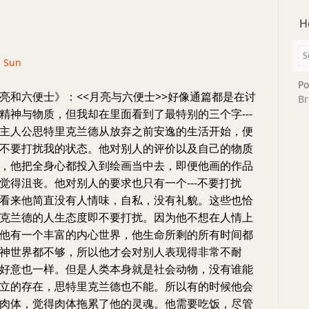
H
· Sun
Po
亮和六便士》：<<月亮与六便士>>好像通篇都是在讨
Br
精神与物质，但我却在里面看到了最特别的三个字---
主人公思特里克兰德从放弃之前安逸的生活开始，便
不要打扰我的状态。他对别人的评价以及自己的物质
，他把全身心都投入到绘画当中去，即便他画的作品
觉得沮丧。他对别人的要求也只有一个---不要打扰
看来他简直没有人情味，自私，没有礼貌。这些也恰
克兰德的人生态度即不要打扰。因为他不想在人情上
他有一个丰富的内心世界，他生命所剩的所有时间都
神世界都不够，所以他才会对别人表现得非常不耐
好意也一样。但是人类本身就是社会动物，没有谁能
立的存在，思特里克兰德也不能。所以有的时候他会
肉体，觉得肉体拖累了他的灵魂。他需要吃饭，尽管