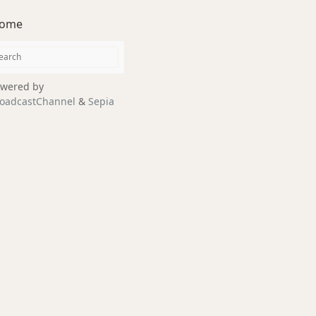
ome
wered by
oadcastChannel
&
Sepia