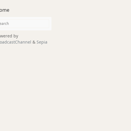
ome
wered by
oadcastChannel
&
Sepia