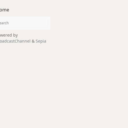
ome
wered by
oadcastChannel
&
Sepia