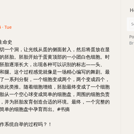
H
 · Tue
Po
生命史
Br
切一个洞，让光线从蛋的侧面射入，然后将蛋放在显
的胚胎。胚胎开始于蛋黄顶部的一小团白色细胞。时
胚胎逐渐长大，出现各种可以识别的标志——头、
和腿。这个过程感觉就像是一场精心编写的舞剧。最
了一系列分裂，一个细胞变成两个，两个变成四个，
依此类推。随着细胞增殖，胚胎最终变成了一个细胞
胎从一个空心球变成简单的细胞盘，周围的细胞负责
，并为胚胎发育创造合适的环境。最终，一个完整的
简单的细胞盘中孕育而出。#书摘
作系统自举的过程吗？！