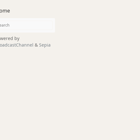
ome
wered by
oadcastChannel
&
Sepia