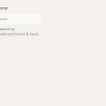
ome
wered by
oadcastChannel
&
Sepia