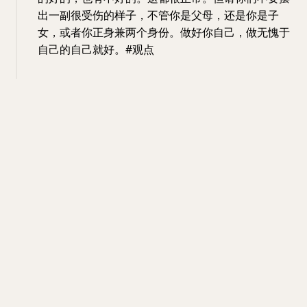
出一副很受伤的样子，不管你是父母，还是你是子
女，或者你正身兼两个身份。做好你自己，做无愧于
自己的自己就好。#观点