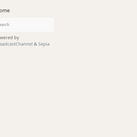
ome
wered by
oadcastChannel
&
Sepia