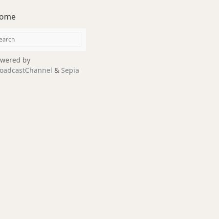
ome
wered by
oadcastChannel
&
Sepia