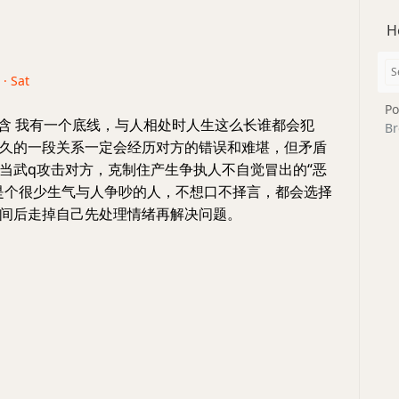
H
 · Sat
Po
覃含 我有一个底线，与人相处时人生这么长谁都会犯
Br
久的一段关系一定会经历对方的错误和难堪，但矛盾
当武q攻击对方，克制住产生争执人不自觉冒出的“恶
是个很少生气与人争吵的人，不想口不择言，都会选择
间后走掉自己先处理情绪再解决问题。