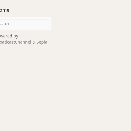
ome
wered by
oadcastChannel
&
Sepia