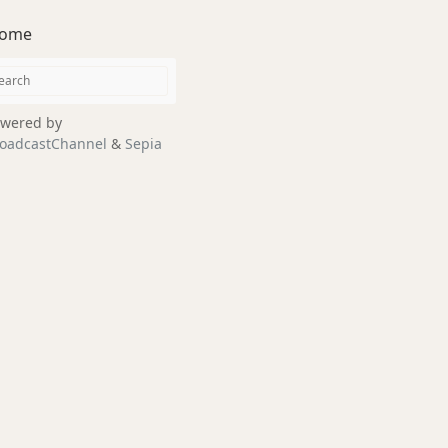
ome
wered by
oadcastChannel
&
Sepia