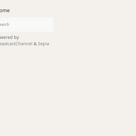
ome
wered by
oadcastChannel
&
Sepia