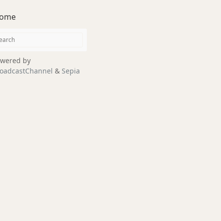
ome
wered by
oadcastChannel
&
Sepia