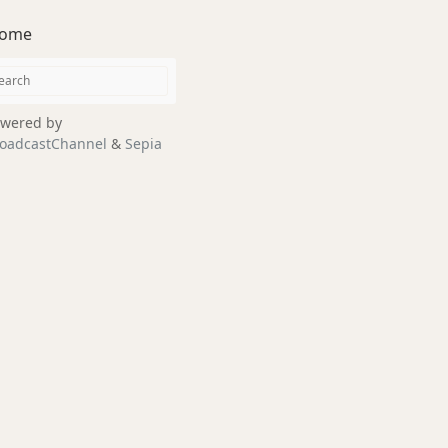
ome
wered by
oadcastChannel
&
Sepia