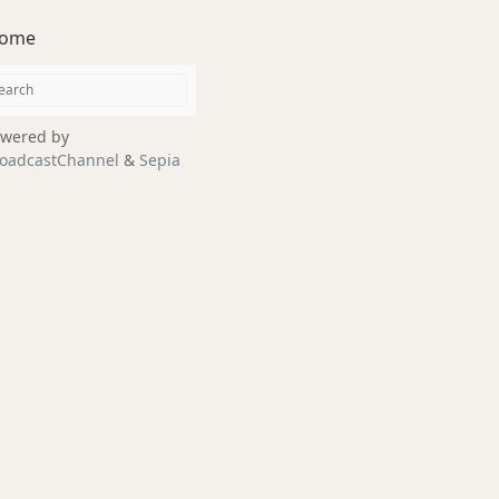
ome
wered by
oadcastChannel
&
Sepia