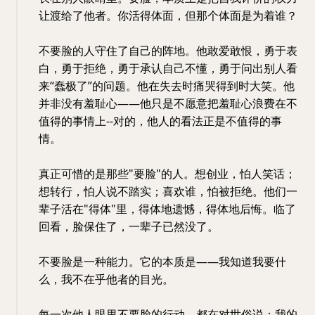
让渡给了他者。你活得体面，但那个体面是为着谁？
不要脸的人守住了自己的阵地。他敢爱敢恨，勇于表
白，勇于拒绝，勇于承认自己不懂，勇于问出别人看
来“蠢极了”的问题。他在失去时痛哭得到时大笑。他
并非没有羞耻心——他只是不愿意把羞耻心浪费在不
值得的事情上--对的，他人的看法正是不值得的事
情。
真正可惜的是那些"要脸"的人。想创业，怕人笑话；
想转行，怕人说不踏实；喜欢谁，怕被拒绝。他们一
辈子活在"得体"里，得体地遗憾，得体地后悔。临了
回看，脸保住了，一辈子已然没了。
不要脸是一种能力。它的本质是——我知道我要什
么，我不在乎他者的目光。
每一次他人眼里不要脸的行动，都在对世俗说：我的