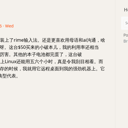
H
26 · Wed
Po
p22t装上了rime输入法。还是更喜欢用母语和ai沟通，啥
Br
呀。这台$50买来的小破本儿，我的利用率还相当
厉害。其他的本子电池都完蛋了，这台破
ok装上Linux还能用五六个小时，真是令我刮目相看。而
存的时候，我就用它远程桌面到我的强劲机器上。它
的典型代表。