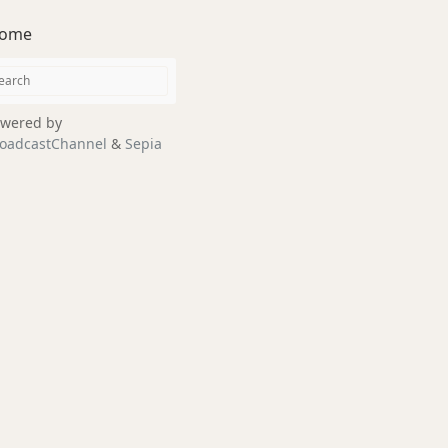
ome
wered by
oadcastChannel
&
Sepia