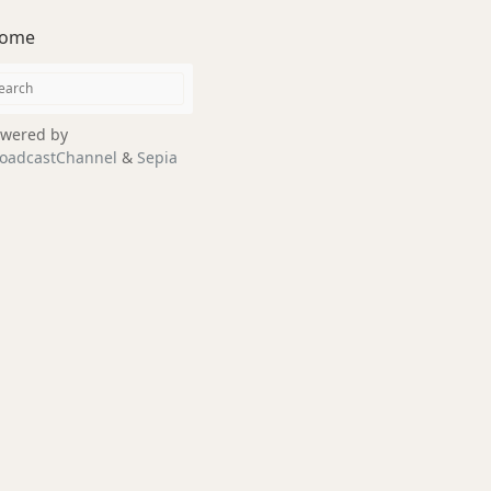
ome
wered by
oadcastChannel
&
Sepia