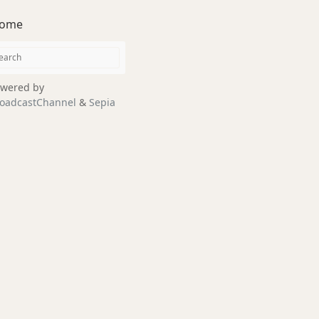
ome
wered by
oadcastChannel
&
Sepia