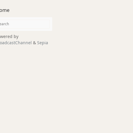
ome
wered by
oadcastChannel
&
Sepia