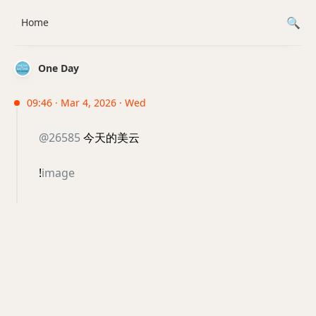
Home
One Day
09:46 · Mar 4, 2026 · Wed
@26585
今天的美云
!
image